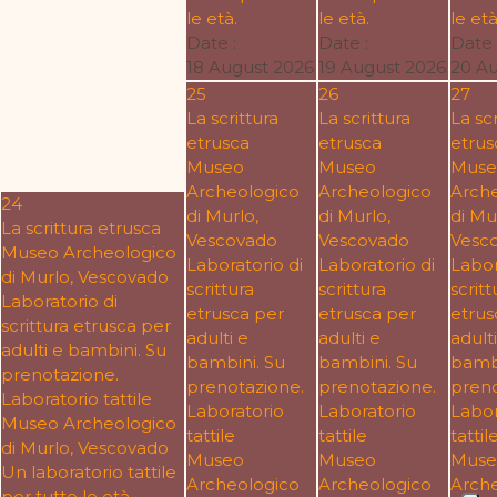
le età.
le età.
le età
Date :
Date :
Date 
18 August 2026
19 August 2026
20 A
25
26
27
La scrittura
La scrittura
La scr
etrusca
etrusca
etrus
Museo
Museo
Muse
Archeologico
Archeologico
Arch
24
di Murlo,
di Murlo,
di Mu
La scrittura etrusca
Vescovado
Vescovado
Vesc
Museo Archeologico
Laboratorio di
Laboratorio di
Labor
di Murlo, Vescovado
scrittura
scrittura
scritt
Laboratorio di
etrusca per
etrusca per
etrus
scrittura etrusca per
adulti e
adulti e
adulti
adulti e bambini. Su
bambini. Su
bambini. Su
bambi
prenotazione.
prenotazione.
prenotazione.
preno
Laboratorio tattile
Laboratorio
Laboratorio
Labor
Museo Archeologico
tattile
tattile
tattil
di Murlo, Vescovado
Museo
Museo
Muse
Un laboratorio tattile
Archeologico
Archeologico
Arch
per tutte le età.