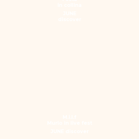
in collina
JUNE
discover
M.i.l.f
Murlo in live fest
JUNE discover