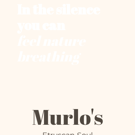
In the silence
you can
feel nature
breathing
Murlo's