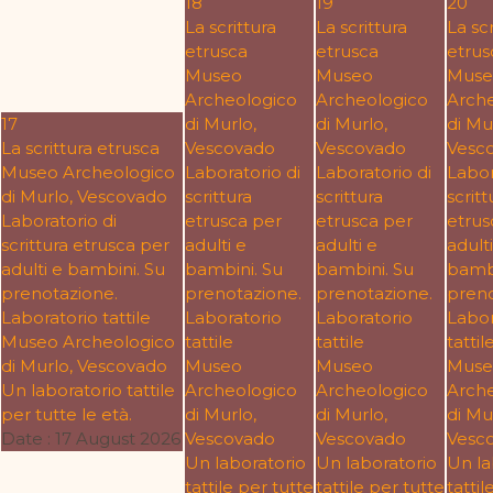
18
19
20
La scrittura
La scrittura
La scr
etrusca
etrusca
etrus
Museo
Museo
Muse
Archeologico
Archeologico
Arch
17
di Murlo,
di Murlo,
di Mu
La scrittura etrusca
Vescovado
Vescovado
Vesc
Museo Archeologico
Laboratorio di
Laboratorio di
Labor
di Murlo, Vescovado
scrittura
scrittura
scritt
Laboratorio di
etrusca per
etrusca per
etrus
scrittura etrusca per
adulti e
adulti e
adulti
adulti e bambini. Su
bambini. Su
bambini. Su
bambi
prenotazione.
prenotazione.
prenotazione.
preno
Laboratorio tattile
Laboratorio
Laboratorio
Labor
Museo Archeologico
tattile
tattile
tattil
di Murlo, Vescovado
Museo
Museo
Muse
Un laboratorio tattile
Archeologico
Archeologico
Arch
per tutte le età.
di Murlo,
di Murlo,
di Mu
Date :
17 August 2026
Vescovado
Vescovado
Vesc
Un laboratorio
Un laboratorio
Un la
tattile per tutte
tattile per tutte
tattil