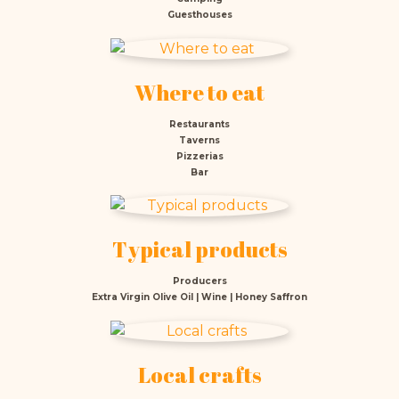
Guesthouses
Where to eat
Restaurants
Taverns
Pizzerias
Bar
Typical products
Producers
Extra Virgin Olive Oil | Wine | Honey Saffron
Local crafts