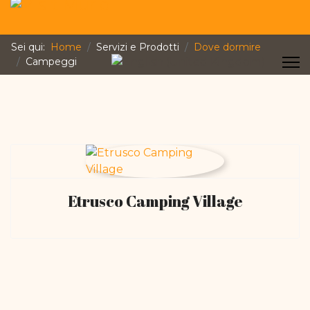
Sei qui:
Home
Servizi e Prodotti
Dove dormire
Seleziona la tua lingua
Campeggi
Etrusco Camping Village