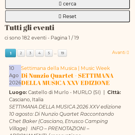
cerca
Reset
Tutti gli eventi
ci sono 182 eventi
- Pagina 1 / 19
Avanti
...
1
2
3
4
5
19
10
Settimana della Musica | Music Week
Di Nunzio Quartet - SETTIMANA
Ago
DELLA MUSICA XXV EDIZIONE
2026
Luogo:
Castello di Murlo - MURLO (SI)
|
Città:
Casciano, Italia
SETTIMANA DELLA MUSICA 2026 XXV edizione
10 agosto: Di Nunzio Quartet Raccontando
Chet Baker (Casciano, Etrusco Camping
Village) INFO – PRENOTAZIONI –