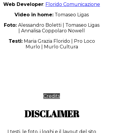
Web Developer
:
Florido Comunicazione
Video in home:
Tomaseo Ligas
Foto:
Alessandro Boletti | Tomaseo Ligas
| Annalisa Coppolaro Nowell
Testi:
Maria Grazia Florido | Pro Loco
Murlo | Murlo Cultura
Credits
DISCLAIMER
I testi, le foto, i loghi e il layout del sito