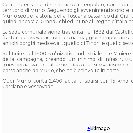
Con la decisione del Granduca Leopoldo, comincia la
territorio di Murlo. Seguendo gli avvenimenti storici e 
Murlo segue la storia della Toscana passando dal Gra
quindi ancora ai Granduchi ed infine al Regno d’Italia n
La sede comunale viene trasferita nel 1832 dal Castello
frattempo aveva acquisito una maggiore importanza a
antichi borghi medioevali, quello di Tinoni e quello sett
Sul finire del 1800 un’iniziativa industriale – le Minie
della campagna, creando un minimo di infrastruttur
quest’iniziativa con alterne “
sfortune
” si esaurisce co
passa anche da Murlo, che ne è coinvolto in parte.
Oggi Murlo conta 2.400 abitanti sparsi sui 115 kmq c
Casciano e Vescovado.
+