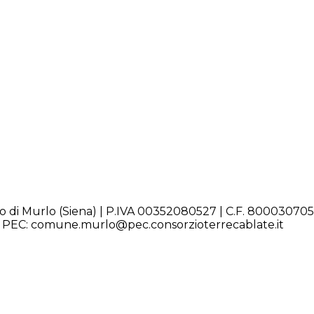
do di Murlo (Siena) | P.IVA 00352080527 | C.F. 80003070
 | PEC: comune.murlo@pec.consorzioterrecablate.it